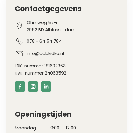
Contactgegevens
Ohmweg 57-i
2952 BD Alblasserdam
078 - 64 54 784
info@gobkidko.nl
LRK-nummer 181692363
KvK-nummer 24063592
Openingstijden
Maandag
9:00 — 17:00