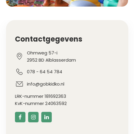
Contactgegevens
Ohmweg 57-i
2952 BD Alblasserdam
078 - 64 54 784
info@gobkidko.nl
LRK-nummer 181692363
KvK-nummer 24063592