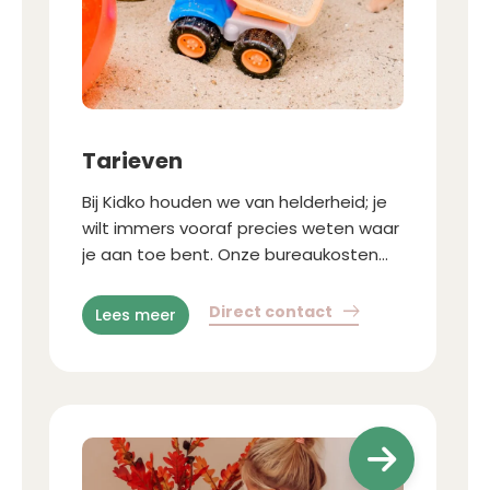
Tarieven
Bij Kidko houden we van helderheid; je
wilt immers vooraf precies weten waar
je aan toe bent. Onze bureaukosten
zijn vastgesteld per gezin, ongeacht
het aantal kinderen
Direct contact
Lees meer
a