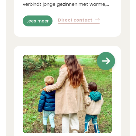
verbindt jonge gezinnen met warme,
gekwalificeerde gastouders voor
opvang aan huis of bij de gastouder
Direct contact
Lees meer
thuis.
a