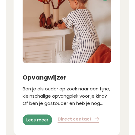
Opvangwijzer
Ben je als ouder op zoek naar een fijne,
kleinschalige opvangplek voor je kind?
Of ben je gastouder en heb je nog
plekjes vrij in jouw opvang? Bij Kidko
brengen we ouders en gastouders
Direct contact
Lees meer