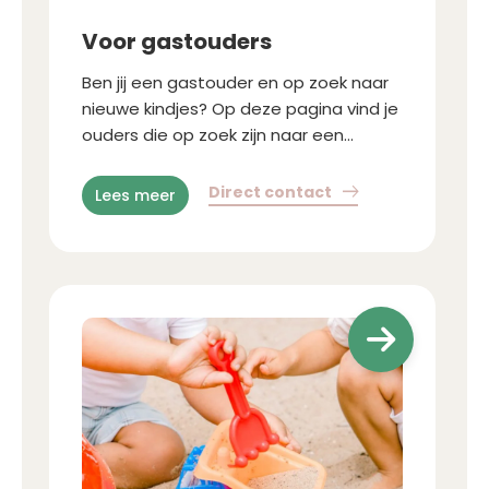
Voor gastouders
Ben jij een gastouder en op zoek naar
nieuwe kindjes? Op deze pagina vind je
ouders die op zoek zijn naar een
warme, betrouwbare en
gekwalificeerde gastouder in hun regio.
Direct contact
Lees meer
a