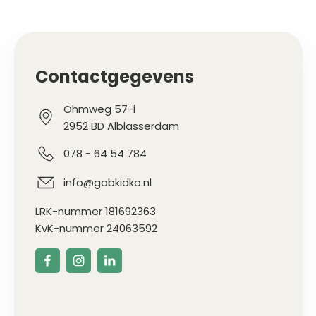
Contactgegevens
Ohmweg 57-i
2952 BD Alblasserdam
078 - 64 54 784
info@gobkidko.nl
LRK-nummer 181692363
KvK-nummer 24063592