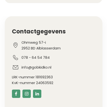
Contactgegevens
Ohmweg 57-i
2952 BD Alblasserdam
078 - 64 54 784
info@gobkidko.nl
LRK-nummer 181692363
KvK-nummer 24063592