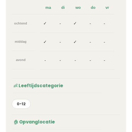
ma
di
wo
do
vr
✓
-
✓
-
-
ochtend
✓
-
✓
-
-
middag
-
-
-
-
-
avond
Leeftijdscategorie
0-12
Opvanglocatie