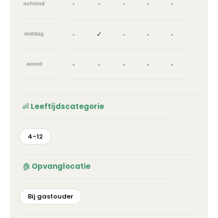
-
-
-
-
-
ochtend
-
✓
-
-
-
middag
-
-
-
-
-
avond
Leeftijdscategorie
4-12
Opvanglocatie
Bij gastouder