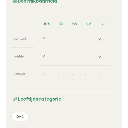
Beschikbaarheid
ma
di
wo
do
vr
✓
-
-
-
✓
ochtend
✓
-
-
-
✓
middag
-
-
-
-
-
avond
Leeftijdscategorie
0-4