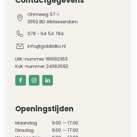
Contactgegevens
Ohmweg 57-i
2952 BD Alblasserdam
078 - 64 54 784
info@gobkidko.nl
LRK-nummer 181692363
KvK-nummer 24063592
Openingstijden
Maandag
9:00 — 17:00
Dinsdag
9:00 — 17:00