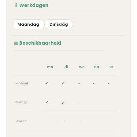
Werkdagen
Maandag
Dinsdag
Beschikbaarheid
ma
di
wo
do
vr
✓
✓
-
-
-
ochtend
✓
✓
-
-
-
middag
-
-
-
-
-
avond