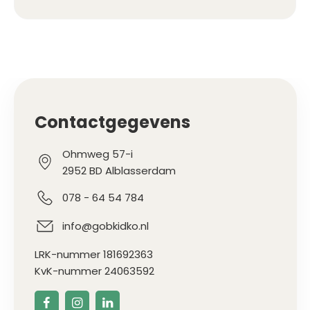
Contactgegevens
Ohmweg 57-i
2952 BD Alblasserdam
078 - 64 54 784
info@gobkidko.nl
LRK-nummer 181692363
KvK-nummer 24063592