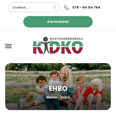
078 - 64 54 784
Aanmelden
EHBO
Home
»
EHBO