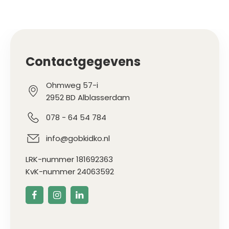
Contactgegevens
Ohmweg 57-i
2952 BD Alblasserdam
078 - 64 54 784
info@gobkidko.nl
LRK-nummer 181692363
KvK-nummer 24063592