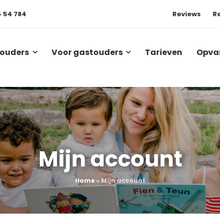
4 54 784
Reviews
R
 ouders
Voor gastouders
Tarieven
Opva
Mijn account
Home
»
Mijn account