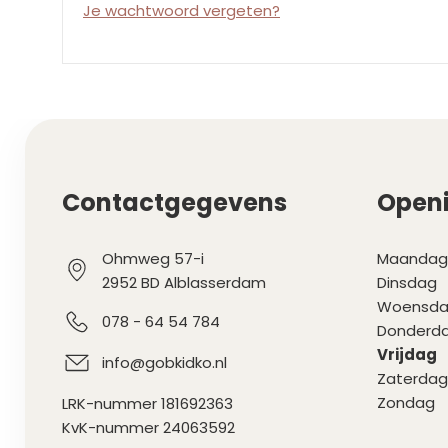
Je wachtwoord vergeten?
Contactgegevens
Openi
Ohmweg 57-i
Maandag
2952 BD Alblasserdam
Dinsdag
Woensd
078 - 64 54 784
Donderd
Vrijdag
info@gobkidko.nl
Zaterdag
Zondag
LRK-nummer 181692363
KvK-nummer 24063592