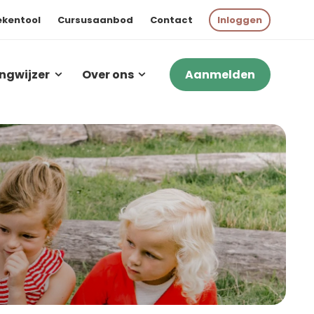
ekentool
Cursusaanbod
Contact
Inloggen
ngwijzer
Over ons
Aanmelden