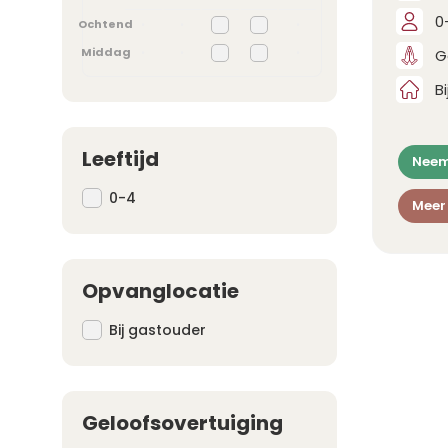
0
Ochtend
•
•
•
Middag
G
•
•
•
B
Leeftijd
Neem
0-4
Meer
Opvanglocatie
Bij gastouder
Geloofsovertuiging