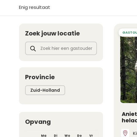
Enig resultaat
Zoek jouw locatie
Producten zoeken
Provincie
Zuid-Holland
Anie
helaa
Opvang
K
Ma
Di
Wo
Do
Vr