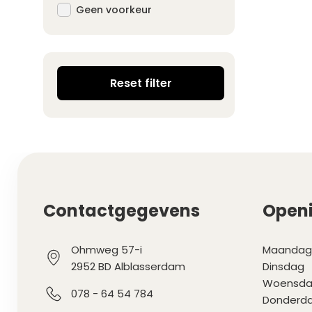
Geen voorkeur
Reset filter
Contactgegevens
Openi
Ohmweg 57-i
Maandag
2952 BD Alblasserdam
Dinsdag
Woensd
078 - 64 54 784
Donderd