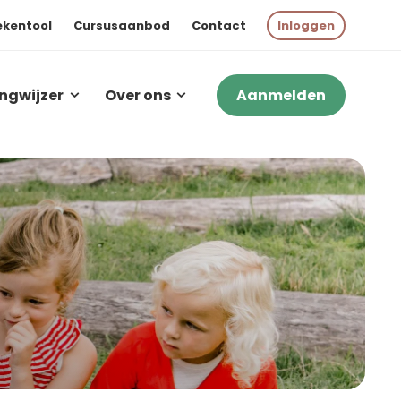
ekentool
Cursusaanbod
Contact
Inloggen
ngwijzer
Over ons
Aanmelden