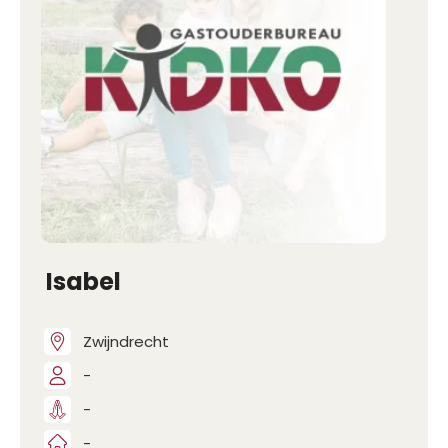
Isabel
Zwijndrecht
-
-
-