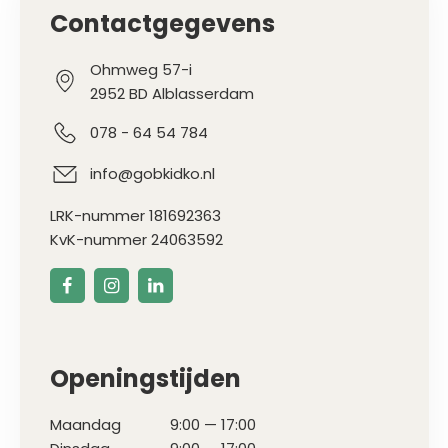
Contactgegevens
Ohmweg 57-i
2952 BD Alblasserdam
078 - 64 54 784
info@gobkidko.nl
LRK-nummer 181692363
KvK-nummer 24063592
Openingstijden
Maandag
9:00 — 17:00