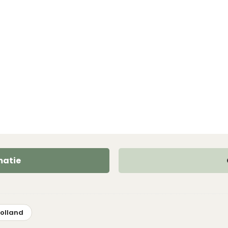
matie
olland