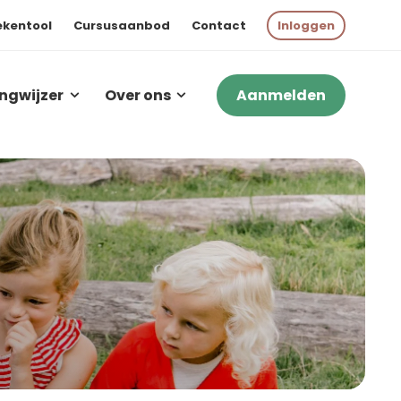
ekentool
Cursusaanbod
Contact
Inloggen
ngwijzer
Over ons
Aanmelden