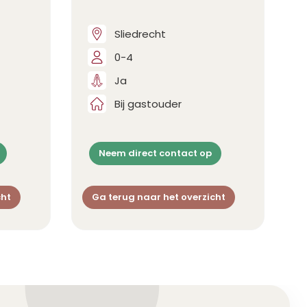
Sliedrecht
0-4
Ja
Bij gastouder
Neem direct contact op
cht
Ga terug naar het overzicht