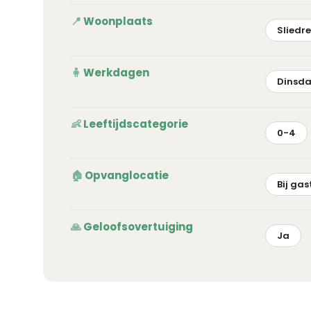
Woonplaats
Sliedr
Werkdagen
Dinsd
Leeftijdscategorie
0-4
Opvanglocatie
Bij ga
Geloofsovertuiging
Ja