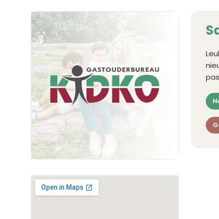
S
Leu
nie
pas
N
G