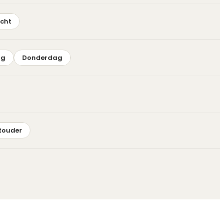
echt
ag
Donderdag
stouder