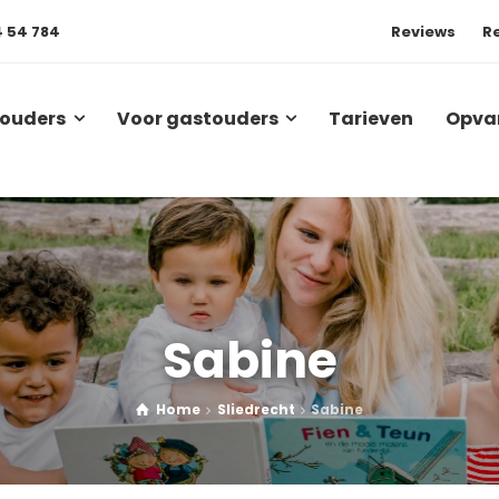
4 54 784
Reviews
R
 ouders
Voor gastouders
Tarieven
Opva
Sabine
Home
Sliedrecht
Sabine