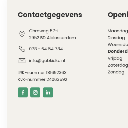
Contactgegevens
Openi
Ohmweg 57-i
Maandag
2952 BD Alblasserdam
Dinsdag
Woensd
078 - 64 54 784
Donder
Vrijdag
info@gobkidko.nl
Zaterdag
Zondag
LRK-nummer 181692363
KvK-nummer 24063592