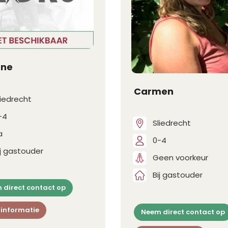
nne
Carmen
liedrecht
-4
Sliedrecht
a
0-4
ij gastouder
Geen voorkeur
Bij gastouder
 direct contact op
 informatie
Neem direct contact op