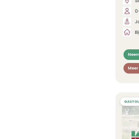
S
0
J
B
Neem
Meer