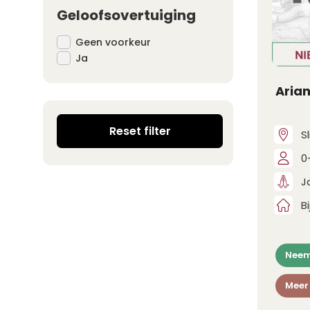
Geloofsovertuiging
Geen voorkeur
Ja
Aria
Reset filter
S
0
J
B
Neem
Meer