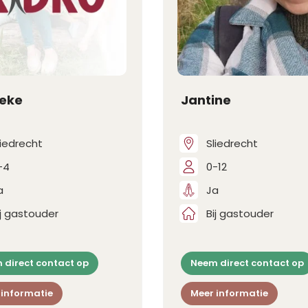
eke
Jantine
liedrecht
Sliedrecht
-4
0-12
a
Ja
ij gastouder
Bij gastouder
 direct contact op
Neem direct contact op
 informatie
Meer informatie