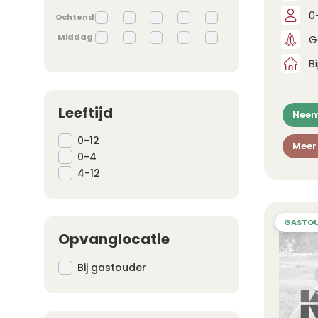
0
Ochtend
Middag
G
B
Leeftijd
Neem
0-12
Meer
0-4
4-12
Opvanglocatie
Bij gastouder