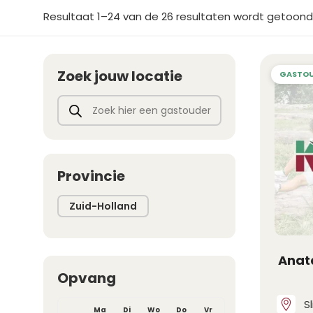
Resultaat 1–24 van de 26 resultaten wordt getoond
Zoek jouw locatie
Producten zoeken
Provincie
Zuid-Holland
Anat
Opvang
S
Ma
Di
Wo
Do
Vr