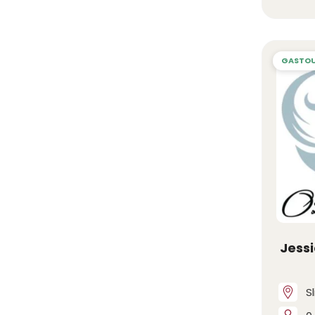
Jess
S