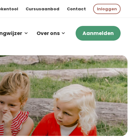
ekentool
Cursusaanbod
Contact
Inloggen
ngwijzer
Over ons
Aanmelden