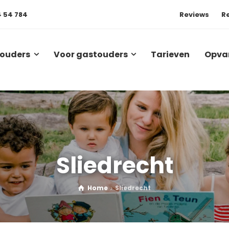
4 54 784
Reviews
R
 ouders
Voor gastouders
Tarieven
Opva
Sliedrecht
Home
Sliedrecht