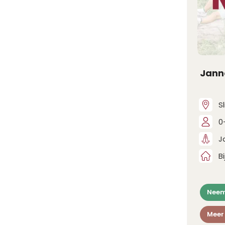
Jann
S
0
J
B
Neem
Meer