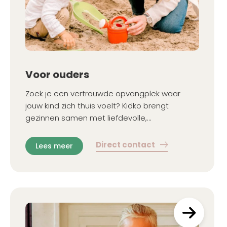
Voor ouders
Zoek je een vertrouwde opvangplek waar
jouw kind zich thuis voelt? Kidko brengt
gezinnen samen met liefdevolle,
gekwalificeerde gastouders voor opvang aan
huis of thuis.
Direct contact
Lees meer
a