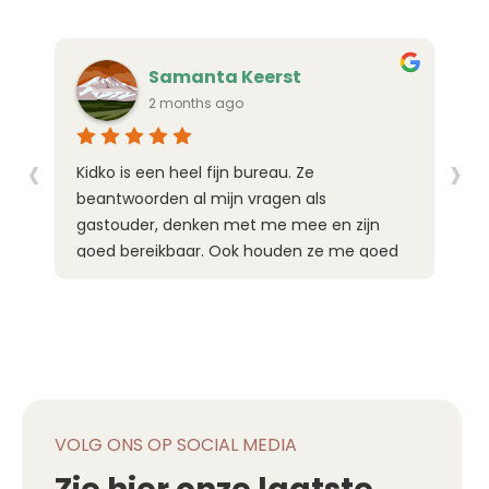
Samanta Keerst
2 months ago
‹
›
Kidko is een heel fijn bureau. Ze
F
beantwoorden al mijn vragen als
b
gastouder, denken met me mee en zijn
h
goed bereikbaar. Ook houden ze me goed
b
op de hoogte van de nieuwste
B
ontwikkelingen. Voor ouders is het 1 van de
b
voordeligste gastouderbureaus.
e
VOLG ONS OP SOCIAL MEDIA